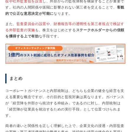
役や社外監査役を設置
し、外部からの監視体制を構築することが重要で
す。社内の人間関係や派閥に影響されない第三者を交えることで、
客観
的で公正な意思決定が可能に
なります。
また、
監査委員会の設置や、財務報告等の透明性を第三者視点で検証す
る外部監査の実施
も、株主をはじめとする
ステークホルダーからの信頼
を獲得する上で有効
な手段です。
まとめ
コーポレートガバナンスと内部統制は、どちらも企業の健全な経営を支
える重要な概念ですが、その目的と監視対象は異なります。ガバナンス
が「経営陣を外部から統治する枠組み」であるのに対し、内部統制は
「経営陣が従業員を統治するための実行手段」として位置づけられま
す。
両者の違いと関係性を正しく理解した上で、企業文化の浸透・内部監査