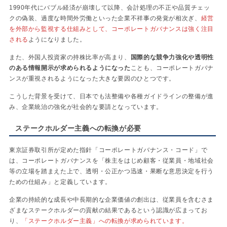
1990年代にバブル経済が崩壊して以降、会計処理の不正や品質チェッ
クの偽装、過度な時間外労働といった企業不祥事の発覚が相次ぎ、
経営
を外部から監視する仕組みとして、コーポレートガバナンスは強く注目
される
ようになりました。
また、外国人投資家の持株比率が高まり、
国際的な競争力強化や透明性
のある情報開示が求められるようになった
ことも、コーポレートガバナ
ンスが重視されるようになった大きな要因のひとつです。
こうした背景を受けて、日本でも法整備や各種ガイドラインの整備が進
み、企業統治の強化が社会的な要請となっています。
ステークホルダー主義への転換が必要
東京証券取引所が定めた指針「コーポレートガバナンス・コード」で
は、コーポレートガバナンスを「株主をはじめ顧客・従業員・地域社会
等の立場を踏まえた上で、透明・公正かつ迅速・果断な意思決定を行う
ための仕組み」と定義しています。
企業の持続的な成長や中長期的な企業価値の創出は、従業員を含むさま
ざまなステークホルダーの貢献の結果であるという認識が広まってお
り、
「ステークホルダー主義」への転換が求められています。