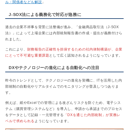
ル・関係者なども解説
」
J-SOX法による義務化で対応が急務に
過去の企業不祥事を背景に法整備が進み、「金融商品取引法（J-SOX
法）」によって上場企業には内部統制報告書の作成・提出が義務付けら
れました。
これにより、
財務報告の正確性を担保するための社内体制構築が、企業
にとって不可避な重要課題
として広く認知されるようになっています。
DXやテクノロジーの進化による自動化への注目
昨今のトレンドとして、テクノロジーの進化を契機に、ITを活用した内
部統制の自動化やリアルタイムでのモニタリングが普及しつつありま
す。
例えば、紙やExcelでの管理による改ざんリスクを防ぐため、電子シス
テム（購買管理システムなど）を導入し、申請から承認までのプロセス
をデータとして記録・一元管理する
「DXを通じた内部統制」が実務レ
ベルで求められる
ようになっています。