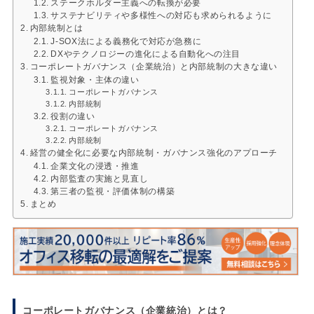
ステークホルダー主義への転換が必要
サステナビリティや多様性への対応も求められるように
内部統制とは
J-SOX法による義務化で対応が急務に
DXやテクノロジーの進化による自動化への注目
コーポレートガバナンス（企業統治）と内部統制の大きな違い
監視対象・主体の違い
コーポレートガバナンス
内部統制
役割の違い
コーポレートガバナンス
内部統制
経営の健全化に必要な内部統制・ガバナンス強化のアプローチ
企業文化の浸透・推進
内部監査の実施と見直し
第三者の監視・評価体制の構築
まとめ
コーポレートガバナンス（企業統治）とは？