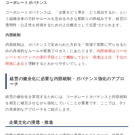
コーポレートガバナンス
コーポレートガバナンスは、「企業をどう導き、どう統治するか」とい
う組織全体の方針やルールを定める大きな舵取りの枠組みです。経営の
透明性・公正性を担保するための上位概念として位置づけられます。
内部統制
内部統制は、ガバナンスで定められた方針を「現場で実際に守らせるた
めの具体的なルールや業務プロセス」にあたります。
内部統制はコーポ
レートガバナンスの実行手段として機能しており、両者は上位・下位の
関係にある
と理解するとわかりやすいでしょう。
経営の健全化に必要な内部統制・ガバナンス強化のアプロ
ーチ
経営の健全化を実現するためには、コーポレートガバナンスと内部統制
を相互に補完させながら強化していくことが重要です。ここでは、3つ
の具体的なアプローチをご紹介します。
企業文化の浸透・推進