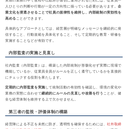
実際の業務の中で規程や仕組みが適切に運用されるためには、従業員一
人ひとりの判断や行動が一定の方向性に揃っている必要があります。
企
業文化を浸透させることで社員の規律性を維持し、内部統制の実効性を
高める
ことができます。
具体的なアプローチとしては、経営層が明確なメッセージを継続的に発
信すること、行動規範を具体化すること、そして定期的な教育・研修を
実施することなどが有効です。
内部監査の実施と見直し
社内監査（内部監査）は、構築した内部統制が形骸化せず実際に現場で
機能しているか、従業員全員がルールを正しく遵守しているかを直接的
にチェックする役割を果たします。
定期的に内部監査を実施
して統制活動の有効性を確認し、環境の変化や
業務の実態に合わせて
継続的にルールの見直しや改善を行う
ことが、健
全な経営体制を維持する上で欠かせません。
第三者の監視・評価体制の構築
経営陣による不正を未然に防ぎ、透明性を確保するためには、
社外取締