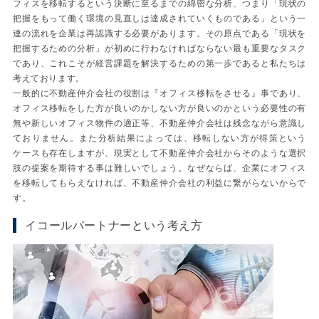
フィスを移転するという決断に至るまでの綿密な分析、つまり「現状の
把握をもって働く環境の見直しは達成されていくものである」という一
連の流れを企業は再認識する必要があります。その原点である「現状を
把握するための分析」が初めに行わなければならない最も重要なタスク
であり、これこそが経営課題を解決するための第一歩であると私たちは
考えております。
一般的に不動産仲介会社の役割は『オフィス移転をさせる』事であり、
オフィス移転をした方が良いのかしない方が良いのかという必要性の有
無や新しいオフィス物件の適正等、不動産仲介会社は残念ながら意識し
ておりません。また分析結果によっては、移転しない方が得策という
ケースも存在しますが、現実として不動産仲介会社からそのような選択
肢の提案を期待する事は難しいでしょう。なぜならば、企業にオフィス
を移転してもらえなければ、不動産仲介会社の利益に繋がらないからで
す。
イコールパートナーという考え方