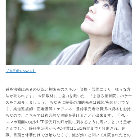
【引用元:GAHAG】
鍼灸治療は患者の状況と施術者のスキル・資格・設備により、様々な方
法が取られます。 今回取材にご協力を戴いた、「まほろ接骨院」のケー
スをご紹介しましょう。 ちなみに院長の加納先生は鍼師/灸師だけでな
く、柔道整復師・正看護師＋ケアマネ・登録販売者取得済の資格もお持
ちなので、こちらでは複合的な治療を受けることが出来ます。 「PC・
スマホ画面の光やLED蛍光灯の灯が眼に刺さるように痛い、という患者
さんでした。眼科主治医からPC作業は1日1時間までと診断され、休
職。目薬と休養だけでは治らなくて、鍼が効くと聞いて来院されたとの