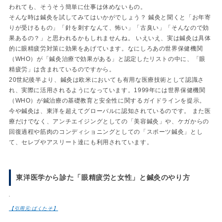
われても、そうそう簡単に仕事は休めないもの。
そんな時は鍼灸を試してみてはいかがでしょう？ 鍼灸と聞くと「お年寄
りが受けるもの」「針を刺すなんて、怖い」「古臭い」「そんなので効
果あるの？」と思われるかもしれませんね。 いえいえ、実は鍼灸は具体
的に眼精疲労対策に効果をあげています。なにしろあの世界保健機関
（WHO）が「鍼灸治療で効果がある」と認定したリストの中に、「眼
精疲労」は含まれているのですから。
20世紀後半より、鍼灸は欧米においても有用な医療技術として認識さ
れ、実際に活用されるようになっています。1999年には世界保健機関
（WHO）が鍼治療の基礎教育と安全性に関するガイドラインを提示。
今や鍼灸は、東洋を超えてグローバルに認知されているのです。 また医
療だけでなく、アンチエイジングとしての「美容鍼灸」や、ケガからの
回復過程や筋肉のコンディショニングとしての「スポーツ鍼灸」とし
て、セレブやアスリート達にも利用されています。
東洋医学から診た「眼精疲労と女性」と鍼灸のやり方
【引用元:ぱくたそ】