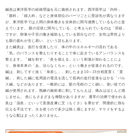
鍼灸は東洋医学の経絡理論を元に施術されます。西洋医学は「内科」
「眼科」「婦人科」などと身体部位のパーツごとに受診先が異なります
が、東洋医学では人間の身体働きを全体的に関与連携しているものと捉
えています。 眼の症状に関与している、と考えられているのは「肝経」
ですが、卵巣や子宮の働き補助もしている部分なので、女性は男性より
も眼の疲れが生じ易い、という説もあります。
また鍼灸は、血行を促進したり、体の中のエネルギーの流れである
「気」のバランスを整えたりすることで体に起きているアンバランスを
整えます。「鍼を刺す」「灸を据える」という刺激が加わることによ
り、身体本来の「あ、治らなくちゃ」という働きが促進されるのです。
鍼は、刺してすぐ抜く「単差し」、刺したまま10～15分程度置く「置
鍼」、刺した鍼に低周波の電流を流して筋肉の血行促進をはかる「パル
ス鍼」などがあります。一般的には、髪の毛程のごく細い、使い捨ての
鍼が使用されます。熟練の施術者に刺してもらえば、痛みはほとんど感
じません。 灸にもさまざまな種類がありますが、通常の治療で使われる
灸は「温灸」といって直接皮膚に艾（もぐさ）を乗せず、間接的に熱を
伝える手法です。火を使うので多少は熱く感じますが、ヤケドをするよ
うな心配はまったくありません。