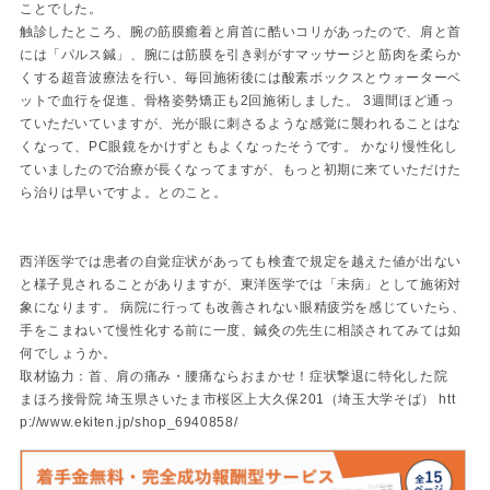
ことでした。
触診したところ、腕の筋膜癒着と肩首に酷いコリがあったので、肩と首
には「パルス鍼」、腕には筋膜を引き剥がすマッサージと筋肉を柔らか
くする超音波療法を行い、毎回施術後には酸素ボックスとウォーターベ
ットで血行を促進、骨格姿勢矯正も2回施術しました。 3週間ほど通っ
ていただいていますが、光が眼に刺さるような感覚に襲われることはな
くなって、PC眼鏡をかけずともよくなったそうです。 かなり慢性化し
ていましたので治療が長くなってますが、もっと初期に来ていただけた
ら治りは早いですよ。とのこと。
西洋医学では患者の自覚症状があっても検査で規定を越えた値が出ない
と様子見されることがありますが、東洋医学では「未病」として施術対
象になります。 病院に行っても改善されない眼精疲労を感じていたら、
手をこまねいて慢性化する前に一度、鍼灸の先生に相談されてみては如
何でしょうか。
取材協力：首、肩の痛み・腰痛ならおまかせ！症状撃退に特化した院
まほろ接骨院 埼玉県さいたま市桜区上大久保201（埼玉大学そば） htt
p://www.ekiten.jp/shop_6940858/