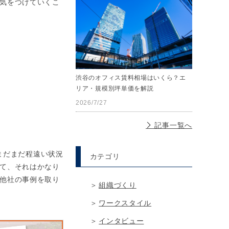
気をつけていくこ
渋谷のオフィス賃料相場はいくら？エ
リア・規模別坪単価を解説
2026/7/27
記事一覧へ
まだまだ程遠い状況
カテゴリ
て、それはかなり
他社の事例を取り
組織づくり
ワークスタイル
インタビュー