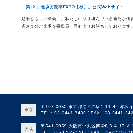
「第12回 働き方改革EXPO【秋】」公式Webサイト
是非ともこの機会に、私たちの取り組んでいる新たな価
皆さまのご来場を役職員一同心よりお待ちしております
〒107-0052
東京都港区赤坂1-11-44
赤坂イ
東京
TEL : 03-6441-3430 /
FAX : 03-6441-34
〒541-0059
大阪市中央区博労町3-4-15
Ａ
大阪
TEL : 06-4704-8705 /
FAX : 06-4704-87