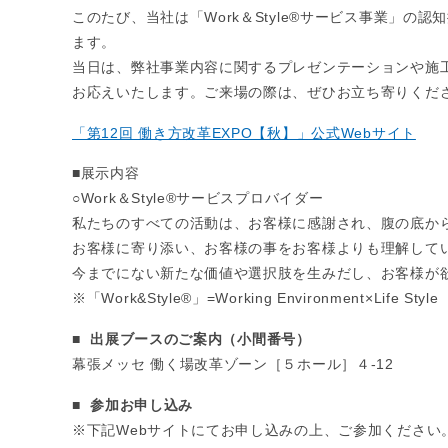
このたび、当社は「Work＆Style®サービス事業」の
ます。
当日は、弊社事業内容に関するプレゼンテーションや施
お応えいたします。ご来場の際は、ぜひお立ち寄りくだ
「第12回 働き方改革EXPO【秋】」公式Webサイト
■展示内容
○Work＆Style®サービスプロバイダー
私たちのすべての活動は、お客様に感謝され、腹の底か
お客様に寄り添い、お客様の事をお客様よりも理解して
今までにない新たな価値や選択肢を生みだし、お客様が
※「Work&Style®」=Working Environment×Life Sty
■
出展ブースのご案内（小間番号）
幕張メッセ 働く場改革ゾーン［５ホール］４-12
■
参加お申し込み
※下記Webサイトにてお申し込みの上、ご参加ください