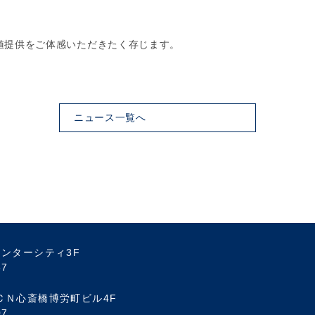
値提供をご体感いただきたく存じます。
。
ニュース一覧へ
ンターシティ3F
37
ＣＮ心斎橋博労町ビル4F
07