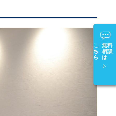
こ
無料
ち
相談
ら
は