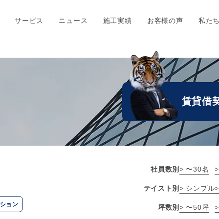
サービス
ニュース
施工実績
お客様の声
私た
賃貸借
社員数別
> 〜30名
テイスト別
> シンプル
ション
坪数別
> 〜50坪