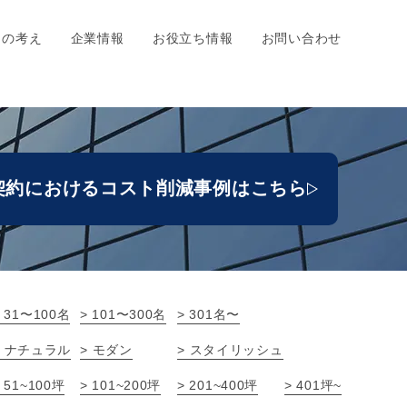
ちの考え
企業情報
お役立ち情報
お問い合わせ
契約における
コスト削減事例はこちら
> 31〜100名
> 101〜300名
> 301名〜
> ナチュラル
> モダン
> スタイリッシュ
> 51~100坪
> 101~200坪
> 201~400坪
> 401坪~