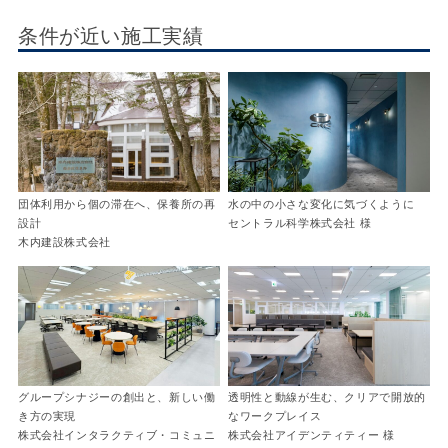
条件が近い施工実績
団体利用から個の滞在へ、保養所の再
水の中の小さな変化に気づくように
設計
セントラル科学株式会社 様
木内建設株式会社
グループシナジーの創出と、新しい働
透明性と動線が生む、クリアで開放的
き方の実現
なワークプレイス
株式会社インタラクティブ・コミュニ
株式会社アイデンティティー 様