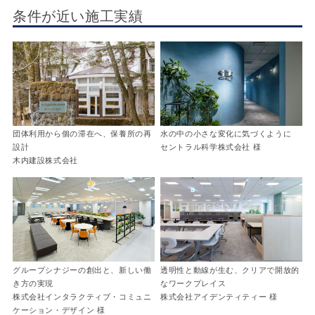
条件が近い施工実績
団体利用から個の滞在へ、保養所の再
水の中の小さな変化に気づくように
設計
セントラル科学株式会社 様
木内建設株式会社
グループシナジーの創出と、新しい働
透明性と動線が生む、クリアで開放的
き方の実現
なワークプレイス
株式会社インタラクティブ・コミュニ
株式会社アイデンティティー 様
ケーション・デザイン 様