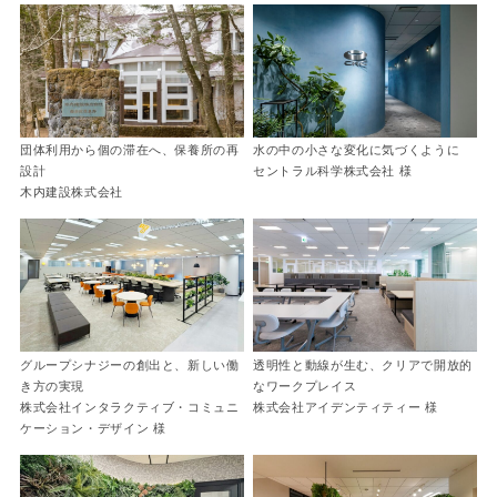
団体利用から個の滞在へ、保養所の再
水の中の小さな変化に気づくように
設計
セントラル科学株式会社 様
木内建設株式会社
グループシナジーの創出と、新しい働
透明性と動線が生む、クリアで開放的
き方の実現
なワークプレイス
株式会社インタラクティブ・コミュニ
株式会社アイデンティティー 様
ケーション・デザイン 様