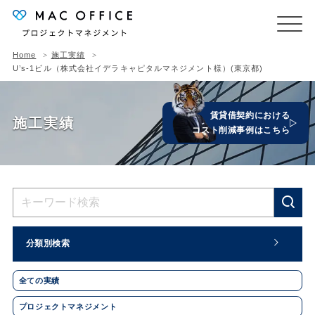
Home
施工実績
U’s-1ビル（株式会社イデラキャピタルマネジメント様）(東京都)
賃貸借契約における
施工実績
コスト削減事例はこちら
分類別検索
全ての実績
プロジェクトマネジメント