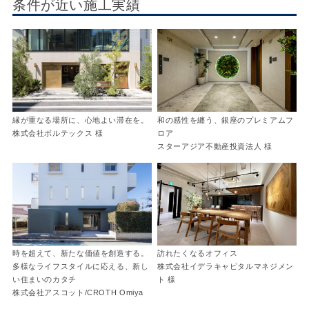
条件が近い施工実績
縁が重なる場所に、心地よい滞在を。
和の感性を纏う、銀座のプレミアムフ
株式会社ボルテックス 様
ロア
スターアジア不動産投資法人 様
時を超えて、新たな価値を創造する。
訪れたくなるオフィス
多様なライフスタイルに応える、新し
株式会社イデラキャピタルマネジメン
い住まいのカタチ
ト 様
株式会社アスコット/CROTH Omiya