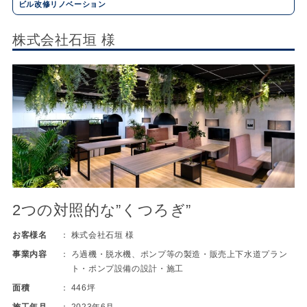
ビル改修リノベーション
株式会社石垣 様
2つの対照的な”くつろぎ”
お客様名
株式会社石垣 様
事業内容
ろ過機・脱水機、ポンプ等の製造・販売上下水道プラン
ト・ポンプ設備の設計・施工
面積
446坪
施工年月
2023年6月