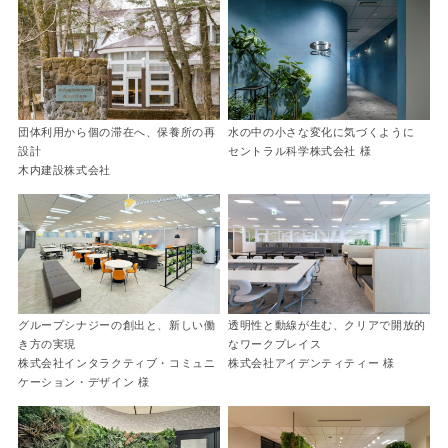
団体利用から個の滞在へ、保養所の再
水の中の小さな変化に気づくように
設計
セントラル科学株式会社 様
木内建設株式会社
グループシナジーの創出と、新しい働
透明性と動線が生む、クリアで開放的
き方の実現
なワークプレイス
株式会社インタラクティブ・コミュニ
株式会社アイデンティティー 様
ケーション・デザイン 様