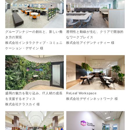
グループシナジーの創出と、新しい働
透明性と動線が生む、クリアで開放的
き方の実現
なワークプレイス
株式会社インタラクティブ・コミュニ
株式会社アイデンティティー 様
ケーション・デザイン 様
盛岡の魅力を取り込み、IT人材の成長
ReLeaf Workspace
を支援するオフィス
株式会社デザインネットワーク 様
株式会社テラスカイ 様