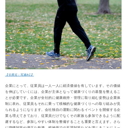
【引用元：写真AC】
企業にとって、従業員は一人一人に経済価値を有しています。その価値
を伸ばしていくには、企業が主体となって健康づくりの基盤を整えるこ
とが必要です。企業が全社的に健康維持・管理に取り組む姿勢は企業体
制に表れ、従業員もそれに乗って積極的な健康づくりへの取り組みが見
られるようになります。会社独自の運動に関わるイベントを開催する企
業も増えてきており、従業員だけでなくその家族も参加できるように配
慮するなど、参加しやすい体制を整備することも重要と言えます。さら
に喫煙対策や適正な飲酒、精神面での不調対策などを講じることによっ