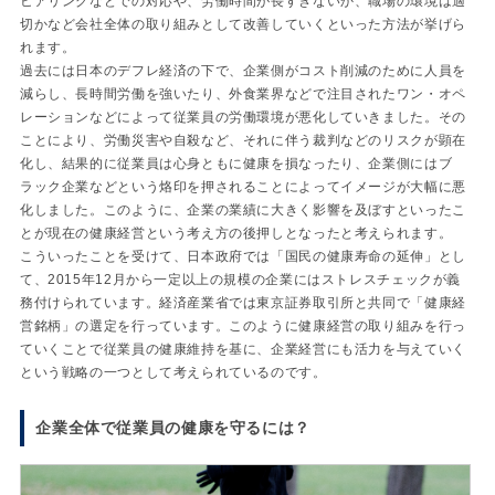
ヒアリングなどでの対応や、労働時間が長すぎないか、職場の環境は適
切かなど会社全体の取り組みとして改善していくといった方法が挙げら
れます。
過去には日本のデフレ経済の下で、企業側がコスト削減のために人員を
減らし、長時間労働を強いたり、外食業界などで注目されたワン・オペ
レーションなどによって従業員の労働環境が悪化していきました。その
ことにより、労働災害や自殺など、それに伴う裁判などのリスクが顕在
化し、結果的に従業員は心身ともに健康を損なったり、企業側にはブ
ラック企業などという烙印を押されることによってイメージが大幅に悪
化しました。このように、企業の業績に大きく影響を及ぼすといったこ
とが現在の健康経営という考え方の後押しとなったと考えられます。
こういったことを受けて、日本政府では「国民の健康寿命の延伸」とし
て、2015年12月から一定以上の規模の企業にはストレスチェックが義
務付けられています。経済産業省では東京証券取引所と共同で「健康経
営銘柄」の選定を行っています。このように健康経営の取り組みを行っ
ていくことで従業員の健康維持を基に、企業経営にも活力を与えていく
という戦略の一つとして考えられているのです。
企業全体で従業員の健康を守るには？