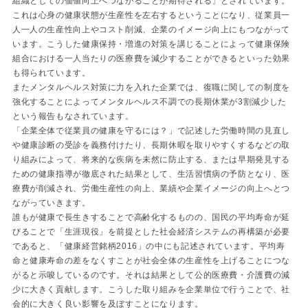
組織としての価値向上へつながることが期待される」とされています。
これは心身の健康状態が生産性を左右するということになり、従業員一
人一人の生産性向上やコスト削減、企業のイメージ向上にもつながって
います。こうした健康保持・増進の対策を講じることによって健康保険
組合における一人当たりの医療費を減少することができるといった効果
も得られています。
またメンタルヘルス対策に力を入れた企業では、復職に関しての制度を
強化することによってメンタルヘルス不調での長期休業が3割減少した
という報告もなされています。
「企業全体で従業員の健康を守るには？」で記述した労働時間の見直し
や健康診断の受診を義務付けたり、長期休暇を取りやすくするなどの取
り組みによって、将来的な疾病を未然に防止する、または早期発見する
ための健康指導が徹底された結果として、生活習慣病の予防となり、医
療費が削減され、労働生産性の向上、業績や企業イメージの向上へとつ
ながっていきます。
誰もが健康で長生きすることで高齢化するものの、国民の平均寿命が延
びることで「生涯現役」を前提とした社会経済システムの再構築が必要
であると、「健康経営銘柄2016」の中にも記述されています。平均寿
命と健康寿命の差をなくすことが社会全体の生産性を上げることにつな
がると示唆しているのです。それは結果として公的医療費・介護費の減
少に大きく貢献します。こうした取り組みを企業単位で行うことで、社
会的に大きく良い影響を及ぼすことになります。