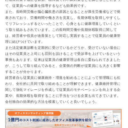
て、従業員への健康を指導するなども効果的です。
また、長時間労働が脳心臓疾患の原因となることが厚生労働省などで発
表されており、労働時間や働き方を見直し、長期休暇を取得しやすくし
てリフレッシュするといったことで、心身ともに健康増進していくとい
う取り組みもされています。この長時間労働や長期休暇取得に関して
は、経営者や役員が改善策として対応し実践することで従業員の健康管
理に結びつけています。
また法定健康診断を定期的に受けているかどうか、受けていない場合に
はその従業員と上司にも罰則を設けることで受診率を上げているという
事例もあります。従来は従業員の健康管理は各自に委ねられてきました
が、こうして取り組んでみると、企業側の判断が従業員にも大きく影響
することが分かります。
経営者自ら従業員に健康維持・増進を勧めることによって管理職にも伝
わり、全社的に共同で取り組めることが理解できます。健康維持管理に
関して強化マイレージを作成して従業員のモチベーションを向上する企
業や、長期休暇を取得することに手当をつける企業も出てきています。
会社独自の効果的な方法を模索していくと良いでしょう。