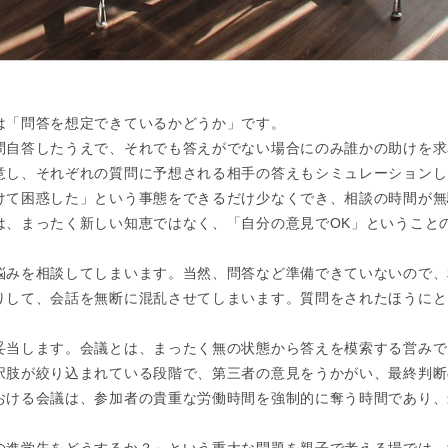
は「問答を想定できているかどうか」です。
問自答したうえで、それでも答えがでない場合にのみ誰かの助けを求
意し、それぞれの質問に予想される相手の答えもシミュレーションし
けて困惑した」という事態をできるだけ少なくでき、相談の時間が無
は、まったく新しい知恵ではなく、「自分の意見でOK」ということ
悩みを相談してしまいます。当然、問答など準備できていないので、
りして、会話を無断に混乱させてしまいます。質問をされたほうにと
妥当します。会議とは、まったく無の状態から答えを模索する営みで
択肢が絞り込まれている段階で、第三者の意見をうかがい、最終判断
おける会議は、参加者の貴重な労働時間を強制的に奪う時間であり、