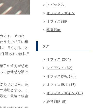
トピックス
オフィスデザイン
オフィス戦略
経営戦略
めます。そのた
たうえで相手に相
タグ
駄に長くなること
の保証あるいは駄目
オフィス (204)
相手の答えが想定
レイアウト (32)
っては迷惑な話で
オフィス移転 (20)
はありません。あ
オフィス環境 (18)
の補助とする。こ
オフィスデザイン (16)
最短・最速で結論
経営戦略 (9)