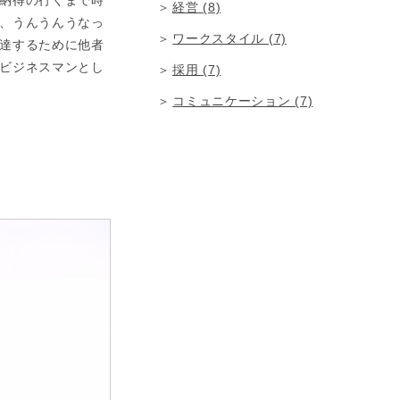
納得の行くまで時
経営 (8)
、うんうんうなっ
ワークスタイル (7)
達するために他者
ビジネスマンとし
採用 (7)
コミュニケーション (7)