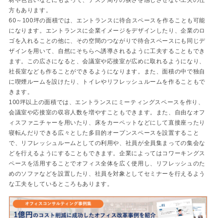
材や色合いなどにもよって、デスク周りの狭さを感じさせない工夫の仕
方もあります。
60～100坪の面積では、エントランスに待合スペースを作ることも可能
になります。エントランスに企業イメージをデザインしたり、企業のロ
ゴを入れることの他に、その空間のつながりで待合スペースにも同じデ
ザインを用いて、自然にそちらへ誘導されるように工夫することもでき
ます。この広さになると、会議室や応接室が広めに取れるようになり、
社長室なども作ることができるようになります。また、面積の中で独自
に喫煙ルームを設けたり、トイレやリフレッシュルームを作ることもで
きます。
100坪以上の面積では、エントランスにミーティングスペースを作り、
会議室や応接室の収容人数を増やすこともできます。また、自由なオフ
ィスファニチャーを用いたり、床をカーペットなどにして直接座ったり
寝転んだりできる広々とした多目的オープンスペースを設置すること
で、リフレッシュルームとしての利用や、社員が全員集まっての集会な
どを行えるようにすることもできます。企業によってはコワーキングス
ペースを活用することでオフィス全体を広く使用し、リフレッシュのた
めのソファなどを設置したり、社員を対象としてセミナーを行えるよう
な工夫をしているところもあります。