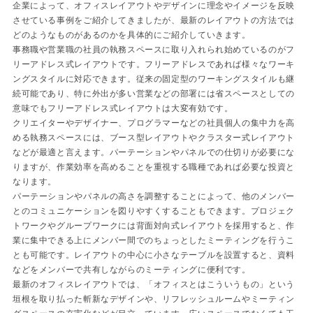
企業によって、オフィスレイアウトやデザインに理念やイメージを反映
させている事例をご紹介してきましたが、最新のレイアウトの方法では
どのようなものがあるのかを具体的にご紹介していきます。
事務職や営業職の社員の執務スペースに取り入れられ始めているのがフ
リーアドレス式レイアウトです。フリーアドレスであれば様々なワーキ
ングスタイルに対応できます。従来の固定型のワーキングスタイルも継
続可能であり、特に外出が多い営業などの部署には省スペースとしての
意味でもフリーアドレス式レイアウトは大変有効です。
クリエイターやデザイナー、プログラマーなどの社員個人の集中力を高
める執務スペースには、ブース型レイアウトやクラスター式レイアウト
などが最適と言えます。パーテーションやパネルでの仕切りが必要にな
りますが、作業効率を高めることを重視する職種であれば必要な投資と
なります。
パーテーションやパネルの高さを調整することによって、他のメンバー
とのコミュニケーションを図りやすくすることもできます。プロジェク
トワークやグループワークには背面対向式レイアウトを採用すると、作
業に集中できる上にメンバー間でのちょっとしたミーティングを行うこ
とも可能です。レイアウトの中心に小さなテーブルを設置すると、資料
などをメンバーで共有しながらのミーティングに便利です。
最新のオフィスレイアウトでは、「オフィスとはこういうもの」という
垣根を取り払った斬新なデザインや、リフレッシュルームやミーティン