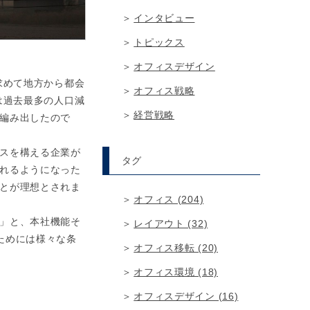
インタビュー
トピックス
オフィスデザイン
求めて地方から都会
オフィス戦略
は過去最多の人口減
経営戦略
編み出したので
スを構える企業が
タグ
れるようになった
とが理想とされま
オフィス (204)
」と、本社機能そ
レイアウト (32)
ためには様々な条
オフィス移転 (20)
オフィス環境 (18)
オフィスデザイン (16)