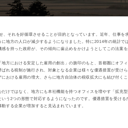
させ、それを好循環させることが目的となっています。近年、仕事を
に地方の人口が減少するようになりました。特に2014年の統計で
機感を持った政府が、その傾向に歯止めをかけようとしてこの法案を
「地方における安定した雇用の創出」の旗印のもと、首都圏にオフィ
呼ばれる税制が施行され、対象となる企業は様々な優遇措置が受けら
アにおける雇用の増大、さらに地方自治体の税収拡大にも結び付くこ
心だけではなく、地方にも本社機能を持つオフィスを増やす「拡充型
という2つの形態で対応するようになったのです。優遇措置を受ける
移動する企業が増加すると見込まれています。