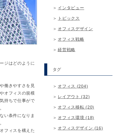
インタビュー
トピックス
オフィスデザイン
オフィス戦略
経営戦略
ージはどのように
タグ
や働きやすさを見
オフィス (204)
やオフィスの規模
レイアウト (32)
気持ちで仕事がで
オフィス移転 (20)
。
ない条件になりま
オフィス環境 (18)
。
オフィスデザイン (16)
オフィスを構えた