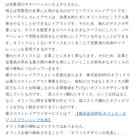
は従業員のモチベーションも上がりません。
例えば営業型の企業に人気があるのがフリーアドレスレイアウトです。
フリーアドレスレイアウトは、自席を持たずにオフィスのどこででも業
務を行なうことができるレイアウトです。そのため、個人のデスクが不
要になり、デスクを配置するスペースを大きなテーブルにしたり、パー
テーションで空間を区切るなど自在にレイアウトを行なうことができま
す。オフィスらしくないオフィスをつくることで従業員の自由やリフ
レッシュを実現できるのです。
優れたオフィスとは、企業ごとに大きく異なります。そのため、企業と
従業員が求める最小限の条件を形にしていくことが前向きなオフィスの
縮小移転につながっていきます。
最小コストレイアウトという言葉があります。株式会社MACオフィスで
は最小コストレイアウト事業を行ない、移転だけではなくオフィスの開
設でもコストを削減しながら企業価値を下げないオフィスデザインを実
現していくものです。「高コスト=優れたオフィス」という公式はなく
なり、オフィスに関する要望を叶えつつ、低コストで優れたオフィスづ
くりを行なう動きが出てきているのです。
最小コストレイアウトサービスとは？
【株式会社MACオフィス・オ
フィスプランニング丸池】
オフィス縮小移転はマイナスではありません。
オフィスを縮小移転させることで、「オフィスデザインの見直し」、