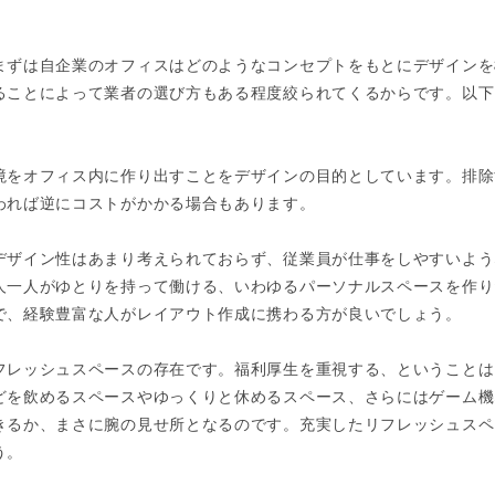
まずは自企業のオフィスはどのようなコンセプトをもとにデザインを
ることによって業者の選び方もある程度絞られてくるからです。以下
境をオフィス内に作り出すことをデザインの目的としています。排除
われば逆にコストがかかる場合もあります。
デザイン性はあまり考えられておらず、従業員が仕事をしやすいよう
人一人がゆとりを持って働ける、いわゆるパーソナルスペースを作り
で、経験豊富な人がレイアウト作成に携わる方が良いでしょう。
フレッシュスペースの存在です。福利厚生を重視する、ということは
どを飲めるスペースやゆっくりと休めるスペース、さらにはゲーム機
きるか、まさに腕の見せ所となるのです。充実したリフレッシュスペ
う。