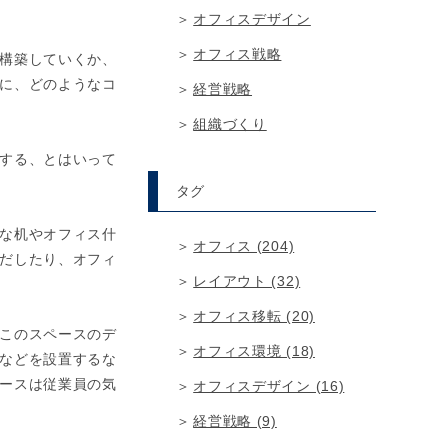
オフィスデザイン
オフィス戦略
構築していくか、
に、どのようなコ
経営戦略
組織づくり
する、とはいって
タグ
な机やオフィス什
オフィス (204)
だしたり、オフィ
レイアウト (32)
オフィス移転 (20)
このスペースのデ
オフィス環境 (18)
などを設置するな
ースは従業員の気
オフィスデザイン (16)
経営戦略 (9)