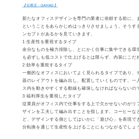
【引用元：GAHAG】
新たなオフィスデザインを専門の業者に依頼する前に、
ということをあらかじめはっきりさせましょう。そうす
ンセプトがあるかを見ていきます。
1:生産性を重視するタイプ
余分なものを極力排除し、とにかく仕事に集中できる環
も必ずしも低コストで仕上げるとは限らず、内装にこだ
2:効率を重視するタイプ
一般的なオフィスにおいてよく見られるタイプであり、
器のレイアウトを編み出し、配置していくものです。一
ス内を動きやすくする動線も確保しなければならないの
3:福利厚生を重視したタイプ
従業員がオフィス内で仕事をする上で欠かせないのがリ
ザインを工夫して編み出すことを指します。コーヒーな
ど、デザインする側としてはいかに「遊び心」を表現で
分転換を通じて生産性を上げることにもつながるでしょ