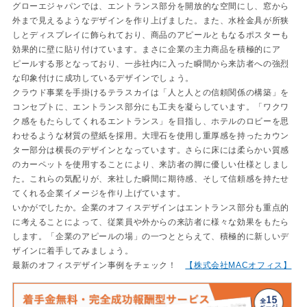
グローエジャパンでは、エントランス部分を開放的な空間にし、窓から
外まで見えるようなデザインを作り上げました。また、水栓金具が所狭
しとディスプレイに飾られており、商品のアピールともなるポスターも
効果的に壁に貼り付けています。まさに企業の主力商品を積極的にア
ピールする形となっており、一歩社内に入った瞬間から来訪者への強烈
な印象付けに成功しているデザインでしょう。
クラウド事業を手掛けるテラスカイは「人と人との信頼関係の構築」を
コンセプトに、エントランス部分にも工夫を凝らしています。「ワクワ
ク感をもたらしてくれるエントランス」を目指し、ホテルのロビーを思
わせるような材質の壁紙を採用。大理石を使用し重厚感を持ったカウン
ター部分は横長のデザインとなっています。さらに床には柔らかい質感
のカーペットを使用することにより、来訪者の脚に優しい仕様としまし
た。これらの気配りが、来社した瞬間に期待感、そして信頼感を持たせ
てくれる企業イメージを作り上げています。
いかがでしたか。企業のオフィスデザインはエントランス部分も重点的
に考えることによって、従業員や外からの来訪者に様々な効果をもたら
します。「企業のアピールの場」の一つととらえて、積極的に新しいデ
ザインに着手してみましょう。
最新のオフィスデザイン事例をチェック！
【株式会社MACオフィス】