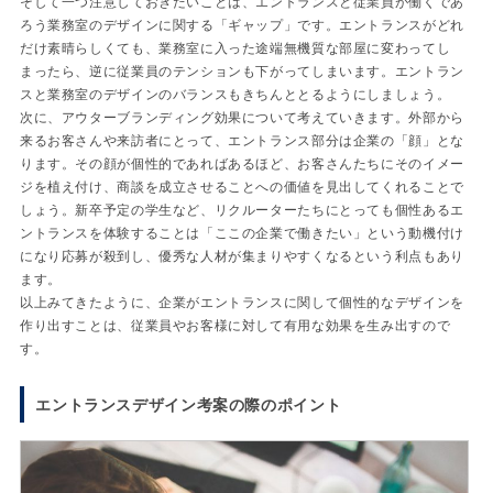
そして一つ注意しておきたいことは、エントランスと従業員が働くであ
ろう業務室のデザインに関する「ギャップ」です。エントランスがどれ
だけ素晴らしくても、業務室に入った途端無機質な部屋に変わってし
まったら、逆に従業員のテンションも下がってしまいます。エントラン
スと業務室のデザインのバランスもきちんととるようにしましょう。
次に、アウターブランディング効果について考えていきます。外部から
来るお客さんや来訪者にとって、エントランス部分は企業の「顔」とな
ります。その顔が個性的であればあるほど、お客さんたちにそのイメー
ジを植え付け、商談を成立させることへの価値を見出してくれることで
しょう。新卒予定の学生など、リクルーターたちにとっても個性あるエ
ントランスを体験することは「ここの企業で働きたい」という動機付け
になり応募が殺到し、優秀な人材が集まりやすくなるという利点もあり
ます。
以上みてきたように、企業がエントランスに関して個性的なデザインを
作り出すことは、従業員やお客様に対して有用な効果を生み出すので
す。
エントランスデザイン考案の際のポイント