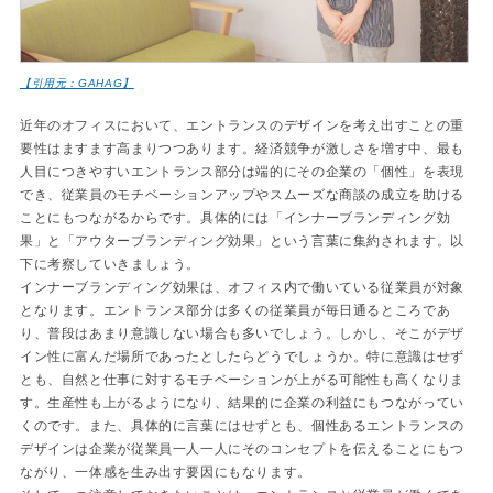
【引用元：GAHAG】
近年のオフィスにおいて、エントランスのデザインを考え出すことの重
要性はますます高まりつつあります。経済競争が激しさを増す中、最も
人目につきやすいエントランス部分は端的にその企業の「個性」を表現
でき、従業員のモチベーションアップやスムーズな商談の成立を助ける
ことにもつながるからです。具体的には「インナーブランディング効
果」と「アウターブランディング効果」という言葉に集約されます。以
下に考察していきましょう。
インナーブランディング効果は、オフィス内で働いている従業員が対象
となります。エントランス部分は多くの従業員が毎日通るところであ
り、普段はあまり意識しない場合も多いでしょう。しかし、そこがデザ
イン性に富んだ場所であったとしたらどうでしょうか。特に意識はせず
とも、自然と仕事に対するモチベーションが上がる可能性も高くなりま
す。生産性も上がるようになり、結果的に企業の利益にもつながってい
くのです。また、具体的に言葉にはせずとも、個性あるエントランスの
デザインは企業が従業員一人一人にそのコンセプトを伝えることにもつ
ながり、一体感を生み出す要因にもなります。