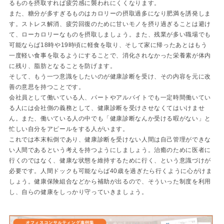
るものを摂取すれば疲労感に襲われにくくなります。
また、糖分が多すぎるものはカロリーの摂取過多になり肥満を誘発しま
す。ストレス解消、疲労回復のために甘いモノを摂り過ぎることは避け
て、ローカロリーなものを摂取しましょう。また、残業が多い職場でも
可能ならば18時や19時頃に軽食を取り、そして家に帰ったあとはもう
一度軽い食事を取るようにすることで、消化されなかった栄養素が体内
に残り、脂肪となることを防げます。
そして、もう一つ意識をしたいのが健康診断を受け、その内容を元に改
善の意思を持つことです。
会社員として働いている人、パートやアルバイトでも一定時間働いてい
る人には会社側の義務として、健康診断を受けさせなくてはいけませ
ん。また、働いている人の中でも「健康診断なんか受ける暇がない」と
忙しい自分をアピールをする人がいます。
これでは本末転倒であり、健康診断を受けない人間は自己管理ができな
い人間であるという考えを持つようにしましょう。治癒のために医者に
行くのではなく、健康な状態を維持するために行く、という意識づけが
必要です。人間ドックも可能ならば40歳を過ぎたら行くように心がけま
しょう。健康保険組合などから補助が出るので、そういった制度を利用
し、自らの健康をしっかり守っていきましょう。