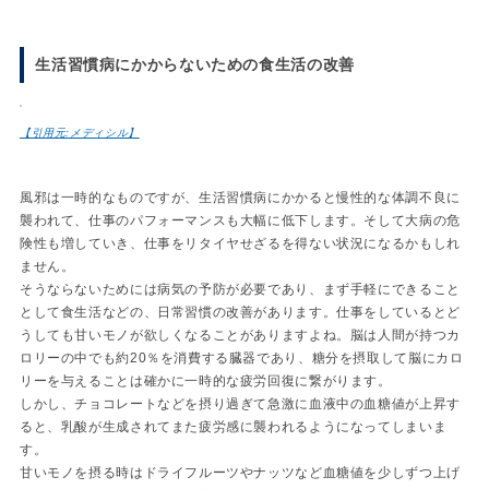
生活習慣病にかからないための食生活の改善
【引用元:メディシル】
風邪は一時的なものですが、生活習慣病にかかると慢性的な体調不良に
襲われて、仕事のパフォーマンスも大幅に低下します。そして大病の危
険性も増していき、仕事をリタイヤせざるを得ない状況になるかもしれ
ません。
そうならないためには病気の予防が必要であり、まず手軽にできること
として食生活などの、日常習慣の改善があります。仕事をしているとど
うしても甘いモノが欲しくなることがありますよね。脳は人間が持つカ
ロリーの中でも約20％を消費する臓器であり、糖分を摂取して脳にカロ
リーを与えることは確かに一時的な疲労回復に繋がります。
しかし、チョコレートなどを摂り過ぎて急激に血液中の血糖値が上昇す
ると、乳酸が生成されてまた疲労感に襲われるようになってしまいま
す。
甘いモノを摂る時はドライフルーツやナッツなど血糖値を少しずつ上げ