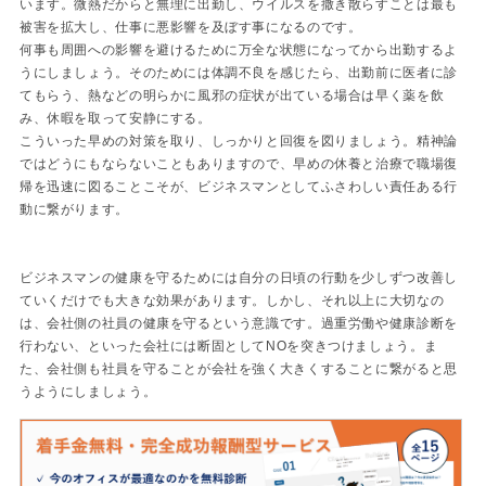
います。微熱だからと無理に出勤し、ウイルスを撒き散らすことは最も
被害を拡大し、仕事に悪影響を及ぼす事になるのです。
何事も周囲への影響を避けるために万全な状態になってから出勤するよ
うにしましょう。そのためには体調不良を感じたら、出勤前に医者に診
てもらう、熱などの明らかに風邪の症状が出ている場合は早く薬を飲
み、休暇を取って安静にする。
こういった早めの対策を取り、しっかりと回復を図りましょう。精神論
ではどうにもならないこともありますので、早めの休養と治療で職場復
帰を迅速に図ることこそが、ビジネスマンとしてふさわしい責任ある行
動に繋がります。
ビジネスマンの健康を守るためには自分の日頃の行動を少しずつ改善し
ていくだけでも大きな効果があります。しかし、それ以上に大切なの
は、会社側の社員の健康を守るという意識です。過重労働や健康診断を
行わない、といった会社には断固としてNOを突きつけましょう。ま
た、会社側も社員を守ることが会社を強く大きくすることに繋がると思
うようにしましょう。