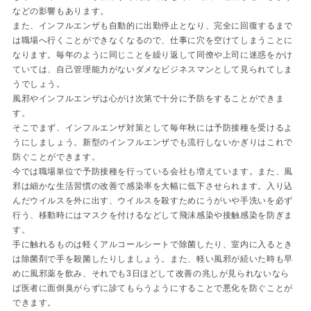
などの影響もあります。
また、インフルエンザも自動的に出勤停止となり、完全に回復するまで
は職場へ行くことができなくなるので、仕事に穴を空けてしまうことに
なります。毎年のように同じことを繰り返して同僚や上司に迷惑をかけ
ていては、自己管理能力がないダメなビジネスマンとして見られてしま
うでしょう。
風邪やインフルエンザは心がけ次第で十分に予防をすることができま
す。
そこでまず、インフルエンザ対策として毎年秋には予防接種を受けるよ
うにしましょう。新型のインフルエンザでも流行しないかぎりはこれで
防ぐことができます。
今では職場単位で予防接種を行っている会社も増えています。また、風
邪は細かな生活習慣の改善で感染率を大幅に低下させられます。入り込
んだウイルスを外に出す、ウイルスを殺すためにうがいや手洗いを必ず
行う、移動時にはマスクを付けるなどして飛沫感染や接触感染を防ぎま
す。
手に触れるものは軽くアルコールシートで除菌したり、室内に入るとき
は除菌剤で手を殺菌したりしましょう。また、軽い風邪が続いた時も早
めに風邪薬を飲み、それでも3日ほどして改善の兆しが見られないなら
ば医者に面倒臭がらずに診てもらうようにすることで悪化を防ぐことが
できます。