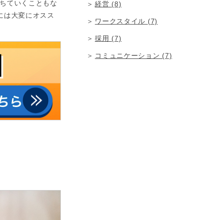
ちていくこともな
経営 (8)
には大変にオスス
ワークスタイル (7)
採用 (7)
コミュニケーション (7)