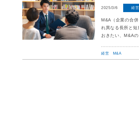
2025/3/6
経
M&A（企業の合
れ異なる長所と短
おきたい、M&A
経営
M&A