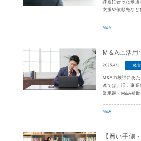
課題に合った最適
支援や依頼先など
M&A
M＆Aに活用
2025/4/1
経
M&Aの検討にあ
連では、旧：事業
業承継・M&A補
M&A
【買い手側・