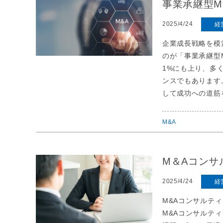
事業承継型
2025/4/24
経
企業成長戦略を模
のが「事業承継型M
1%にも上り、多
ンスでもあります
して成功への道筋
M&A
M＆Aコン
2025/4/24
経
M&Aコンサルテ
M&Aコンサルテ