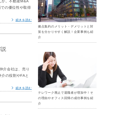
か。不動産M&A
面での優位性や取得
続きを読む
拠点集約のメリット・デメリットと対
策を分かりやすく解説！企業事例も紹
介
解説
A仲介会社は、売り
介の役割やFAと
続きを読む
テレワーク廃止で退職者が増加中！そ
の理由やオフィス回帰の成功事例を紹
介