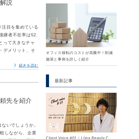
を解説
年注目を集めている
継者不在率は52.
とって大きなチャ
・デメリット、そ
オフィス移転のコストが高騰中！削減
施策と事例を詳しく紹介
続きを読む
最新記事
依頼先を紹介
はないでしょうか。
比較しながら、企業
Client Voice #01｜Lūna Beauty C…