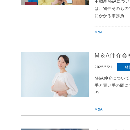
不動産M&Aにつ
は、物件そのもの
にかかる事務負...
M&A
M＆A仲介会
2025/5/21
経
M&A仲介につい
手と買い手の間に
の...
M&A