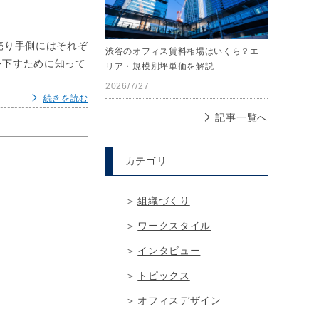
売り手側にはそれぞ
渋谷のオフィス賃料相場はいくら？エ
を下すために知って
リア・規模別坪単価を解説
2026/7/27
続きを読む
記事一覧へ
カテゴリ
組織づくり
ワークスタイル
インタビュー
トピックス
オフィスデザイン