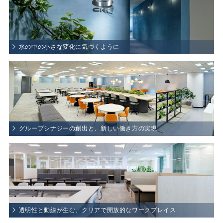
テーマ:
水の中の小さな変化に気づくように
水の中の小さな変化に気づくように
テーマ:
グループシナジーの創出と、新しい働き方の実現
グループシナジーの創出と、新しい働き方の実現
テーマ:
透明性と動線が生む、クリアで開放的なワークプ
透明性と動線が生む、クリアで開放的なワークプレイス
レイス