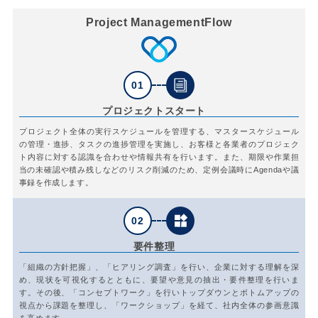
Project Management
Flow
01
プロジェクト
スタート
プロジェクト全体の実行スケジュールを管理する、マスタースケジュール
の管理・進捗、タスクの進捗管理を実施し、お客様と各業者のプロジェク
ト内容に対する認識を合わせや情報共有を行います。また、期限や作業担
当の未確認や積み残しなどのリスク削減のため、定例会議時にAgendaや議
事録を作成します。
02
要件整理
「組織の方針把握」、「ヒアリング調査」を行い、企業に対する理解を深
め、現状を可視化するとともに、要望や意見の抽出・要件整理を行いま
す。その後、「コンセプトワーク」を行いトップダウンとボトムアップの
視点から課題を整理し、「ワークショップ」を経て、社内全体の参画意識