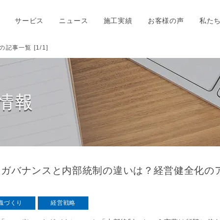
サービス
ニュース
施工実績
お客様の声
私た
事一覧 [1/1]
情報
トガバナンスと内部統制の違いは？経営健全化の
織づくり
経営戦略