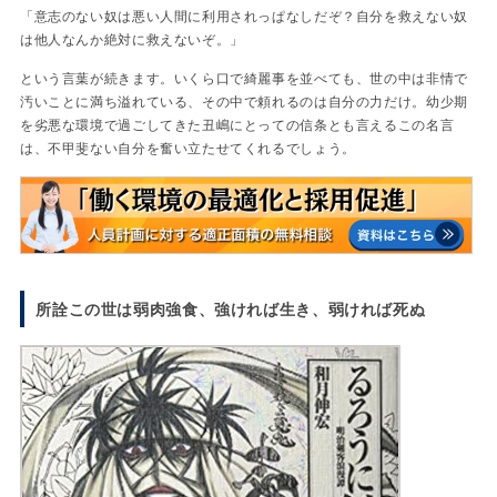
「意志のない奴は悪い人間に利用されっぱなしだぞ？自分を救えない奴
は他人なんか絶対に救えないぞ。」
という言葉が続きます。いくら口で綺麗事を並べても、世の中は非情で
汚いことに満ち溢れている、その中で頼れるのは自分の力だけ。幼少期
を劣悪な環境で過ごしてきた丑嶋にとっての信条とも言えるこの名言
は、不甲斐ない自分を奮い立たせてくれるでしょう。
所詮この世は弱肉強食、強ければ生き、弱ければ死ぬ