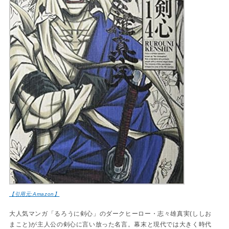
【引用元:Amazon】
大人気マンガ「るろうに剣心」のダークヒーロー・志々雄真実(ししお
まこと)が主人公の剣心に言い放った名言。幕末と現代では大きく時代