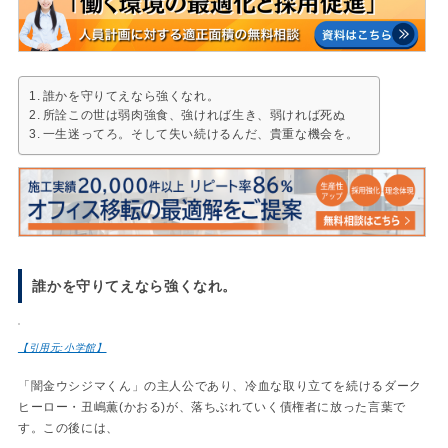
誰かを守りてえなら強くなれ。
所詮この世は弱肉強食、強ければ生き、弱ければ死ぬ
一生迷ってろ。そして失い続けるんだ、貴重な機会を。
誰かを守りてえなら強くなれ。
【引用元:小学館】
「闇金ウシジマくん」の主人公であり、冷血な取り立てを続けるダーク
ヒーロー・丑嶋薫(かおる)が、落ちぶれていく債権者に放った言葉で
す。この後には、