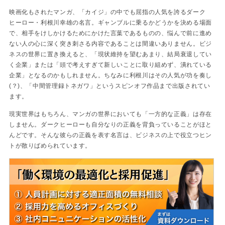
映画化もされたマンガ、「カイジ」の中でも屈指の人気を誇るダーク
ヒーロー・利根川幸雄の名言。ギャンブルに乗るかどうかを決める場面
で、相手をけしかけるためにかけた言葉であるものの、悩んで前に進め
ない人の心に深く突き刺さる内容であることは間違いありません。ビジ
ネスの世界に置き換えると、「現状維持を望むあまり、結局衰退してい
く企業」または「頭で考えすぎて新しいことに取り組めず、潰れている
企業」となるのかもしれません。ちなみに利根川はその人気が功を奏し
(？)、「中間管理録トネガワ」というスピンオフ作品まで出版されてい
ます。
現実世界はもちろん、マンガの世界においても「一方的な正義」は存在
しません。ダークヒーローも自分なりの正義を背負っていることがほと
んどです。そんな彼らの正義を表す名言は、ビジネスの上で役立つヒン
トが散りばめられています。