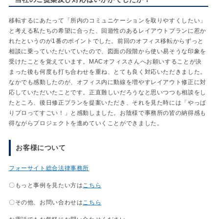
移転するにあたって「所内のコミュニケーションを取りやすくしたい」
と考える私たちの希望に合った、回遊性のあるレイアウトプランに惹か
れたというのが1番のポイントでした。前回のオフィス移転からずっと
相談に乗っていただいていたので、図面の段階から使い易そうな印象を
受けたことを覚えています。MACオフィスさんへお願いすることが決
まった後も何度も打ち合わせを重ね、とても良く対応いただきました。
なかでも感動したのが、オフィス内に動線を増やすレイアウト修正に対
応していただいたことです。正直難しいだろうなと思いつつも相談をし
たところ、後日修正プランを提案いただき、それを見た時には「やっぱ
りプロってすごい！」と感動しました。お陰様で事務所の皆の納得感も
得ながらプロジェクトを進めていくことができました。
お客様について
フォーサイト総合法律事務所
〇もっと事例を見たい方は
こちら
〇その他、お問い合わせは
こちら