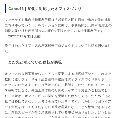
Case.46 | 変化に対応したオフィスづくり
フォーサイト総合法律事務所様は「起業家と同じ目線で歩み企業の成長
に寄り添っていく。」をミッションに掲げ、事務所開設以降70社以上の
顧問先及び社外役員関与先のIPOを実現させている法律事務所です。
（2022年12月末日現在）
昨年行われたオフィスの増床移転プロジェクトについてお話を伺いまし
た。
まだ先と考えていた移転が実現
オフィスの入居工事からレイアウト変更による増席対応など、これまで
数回に渡りフォーサイト総合法律事務所様のオフィスづくりをサポート
させていただきました。今回はじめにご相談をいただいたのは、オフィ
ス移転ではなく、弁護士席増席のためのレイアウト変更のご相談でし
た。当時は、オフィスビルの契約を更新したばかりであったため「あと
数年は移転できない」と考えられていたそうです。しかし、今回レイア
ウト変更を行ってもまたすぐに対策が必要になることが想像できるほど
に、増員スピードが早く急成長されている現状がありました。どうした
ものかと考えていたところ、「入居先と同じ貸主のビルへの移転であれ