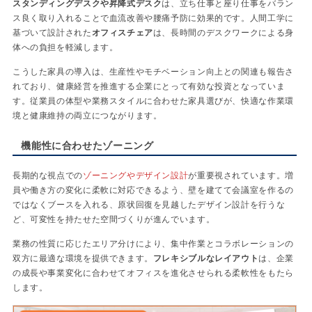
スタンディングデスクや昇降式デスク
は、立ち仕事と座り仕事をバラン
ス良く取り入れることで血流改善や腰痛予防に効果的です。人間工学に
基づいて設計された
オフィスチェア
は、長時間のデスクワークによる身
体への負担を軽減します。
こうした家具の導入は、生産性やモチベーション向上との関連も報告さ
れており、健康経営を推進する企業にとって有効な投資となっていま
す。従業員の体型や業務スタイルに合わせた家具選びが、快適な作業環
境と健康維持の両立につながります。
機能性に合わせたゾーニング
長期的な視点での
ゾーニングやデザイン設計
が重要視されています。増
員や働き方の変化に柔軟に対応できるよう、壁を建てて会議室を作るの
ではなくブースを入れる、原状回復を見越したデザイン設計を行うな
ど、可変性を持たせた空間づくりが進んでいます。
業務の性質に応じたエリア分けにより、集中作業とコラボレーションの
双方に最適な環境を提供できます。
フレキシブルなレイアウト
は、企業
の成長や事業変化に合わせてオフィスを進化させられる柔軟性をもたら
します。