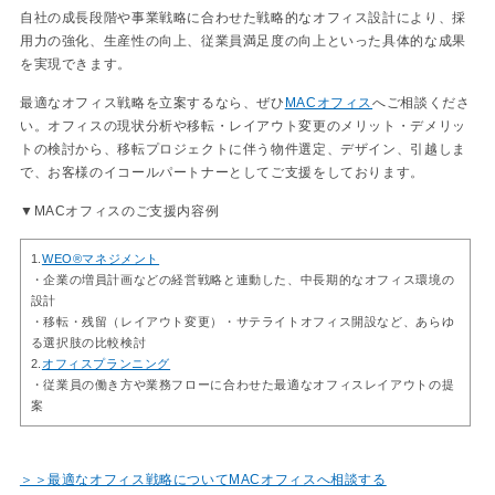
自社の成長段階や事業戦略に合わせた戦略的なオフィス設計により、採
用力の強化、生産性の向上、従業員満足度の向上といった具体的な成果
を実現できます。
最適なオフィス戦略を立案するなら、ぜひ
MACオフィス
へご相談くださ
い。オフィスの現状分析や移転・レイアウト変更のメリット・デメリッ
トの検討から、移転プロジェクトに伴う物件選定、デザイン、引越しま
で、お客様のイコールパートナーとしてご支援をしております。
▼MACオフィスのご支援内容例
1.
WEO®マネジメント
・企業の増員計画などの経営戦略と連動した、中長期的なオフィス環境の
設計
・移転・残留（レイアウト変更）・サテライトオフィス開設など、あらゆ
る選択肢の比較検討
2.
オフィスプランニング
・従業員の働き方や業務フローに合わせた最適なオフィスレイアウトの提
案
＞＞最適なオフィス戦略についてMACオフィスへ相談する