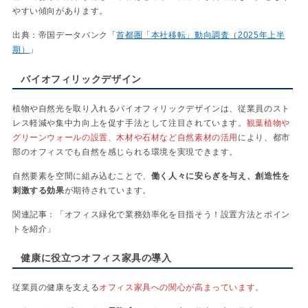
やすい傾向があります。
出典：帝国データバンク「
首都圏「本社移転」動向調査（2025年上半
期）
」
バイオフィリックデザイン
植物や自然光を取り入れるバイオフィリックデザインは、従業員のスト
レス軽減や集中力向上を促す手法として注目されています。
観葉植物や
グリーンウォールの設置、木材や石材など自然素材の活用
により、都市
部のオフィスでも自然を感じられる環境を実現できます。
自然要素を空間に組み込むことで、
働く人々に安らぎを与え、創造性を
刺激する効果
が期待されています。
関連記事：「オフィス緑化で業務効率化を目指そう！設置方法とポイン
トを紹介」
健康に役立つオフィス家具の導入
従業員の健康を支える
オフィス家具への関心が高まっています。