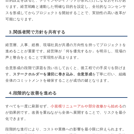
目的設定を誤ると、デザインやレイアウトが形式だけになるおそれがあ
ります。経営戦略と連動した明確な目的を設定し、全社的なコンセンサ
スを形成してからプロジェクトを開始することで、実効性の高い改革が
可能になります。
3.関係者間で方針を共有する
経営層、人事、総務、現場社員が共通の方向性を持ってプロジェクトを
進めることが重要です。経営陣が「何を優先するか」を明示し、現場の
声と整合をとることで実現性が高まります。
合意形成の段階で課題を洗い出しておくと、後工程での手戻りを防げま
す。
ステークホルダーを適切に巻き込み、合意形成
を丁寧に行い、組織
全体のコミットメントを確保することが成功の鍵となります。
4.段階的な改善を進める
すべてを一度に刷新せず、
小規模リニューアルや部分改修から始める
の
が効果的です。改善を重ねながら全体へ展開することで、リスクを最小
化できます。
段階的な進行により、コストや業務への影響を最小限に抑えられます。