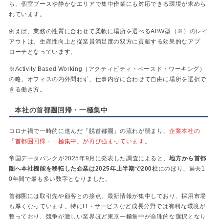
ら、個室ブースや静かなエリアで集中作業にも対応できる環境が求めら
れています。
例えば、業務の性質に合わせて柔軟に場所を選べるABW型（※）のレイ
アウトは、生産性向上と従業員満足度の双方に貢献する効果的なアプ
ローチとなっています。
※Activity Based Working（アクティビティ・ベースド・ワーキング）
の略。オフィスの内外問わず、仕事内容に合わせて自由に場所を選択で
きる働き方。
本社の首都圏回帰・一極集中
コロナ禍で一時的に進んだ「脱首都圏」の流れが弱まり、
企業本社の
「首都圏回帰・一極集中」が再び強まっています。
帝国データバンクが2025年9月に発表した調査によると、
地方から首都
圏へ本社機能を移転した企業は2025年上半期で200社
にのぼり、過去1
0年間で最も多い数字となりました。
首都圏には取引先や顧客との接点、最新情報が集中しており、採用市場
も厚くなっています。特にIT・サービスなど成長分野では有利な環境が
整っており、競争が激しい業界ほど東京一極集中が合理的な選択となり