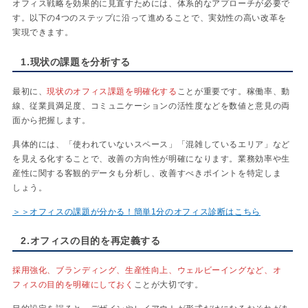
オフィス戦略を効果的に見直すためには、体系的なアプローチが必要で
す。以下の4つのステップに沿って進めることで、実効性の高い改革を
実現できます。
1.現状の課題を分析する
最初に、
現状のオフィス課題を明確化する
ことが重要です。稼働率、動
線、従業員満足度、コミュニケーションの活性度などを数値と意見の両
面から把握します。
具体的には、「使われていないスペース」「混雑しているエリア」など
を見える化することで、改善の方向性が明確になります。業務効率や生
産性に関する客観的データも分析し、改善すべきポイントを特定しま
しょう。
＞＞オフィスの課題が分かる！簡単1分のオフィス診断はこちら
2.オフィスの目的を再定義する
採用強化、ブランディング、生産性向上、ウェルビーイングなど、オ
フィスの目的を明確にしておく
ことが大切です。