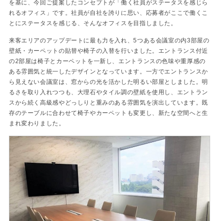
を基に、今回ご提案したコンセプトが「働く社員がステータスを感じら
れるオフィス」です。社員が自社を誇りに思い、応募者がここで働くこ
とにステータスを感じる、そんなオフィスを目指しました。
来客エリアのアップデートに最も力を入れ、5つある会議室の内3部屋の
壁紙・カーペットの貼替や椅子の入替を行いました。エントランス付近
の2部屋は椅子とカーペットを一新し、エントランスの色味や重厚感の
ある雰囲気と統一したデザインとなっています。一方でエントランスか
ら見えない会議室は、窓からの光を活かした明るい部屋としました。明
るさを取り入れつつも、大理石やタイル調の壁紙を使用し、エントラン
スから続く高級感やどっしりと重みのある雰囲気を演出しています。既
存のテーブルに合わせて椅子やカーペットも変更し、新たな空間へと生
まれ変わりました。