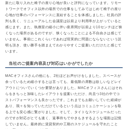
新たに取り入れた椅子の座り心地が良いと評判になっています。リモー
トワークでオフィス以外の場所での仕事をしてみてはじめて椅子の座り
心地が仕事のパフォーマンスに直結することを体感しました。社員の評
判も良く、リニューアルした会議室は以前より利用率が上がっていると
感じます。また、執務室の縮小に伴い座席間が以前より10センチほど狭
くなった場所があるのですが、狭くなったことによる不自由さは感じて
いません。事前にこれくらいであれば現実的に問題にならないという説
明も頂き、使い勝手を踏まえてわかりやすくご提案いただけたと感じて
います。
当社のご提案内容及び対応はいかがでしたか
MACオフィスさんの他にも、2社ほどお声がけをしました。スペースが
余っているため縮小するとは言っても、最低限の席数は欲しいなどレイ
アウトについていくつか要望がありました。MACオフィスさんにはそれ
らをきちっと加味したレイアウトを提案いただけ、尚且つ3社の中でコ
ストパフォーマンスも良かったです。これまでもお願いしていた経緯が
あり、我々を知っていただけているという点はコミュニケーションを取
る上でも安心感に繋がりました。そして、タイトなスケジュールだった
のですが対応がとても速く、返事待ちでやきもきするような場面は記憶
していません。最終的に賃貸契約や工期のスケジュールを守れたこと