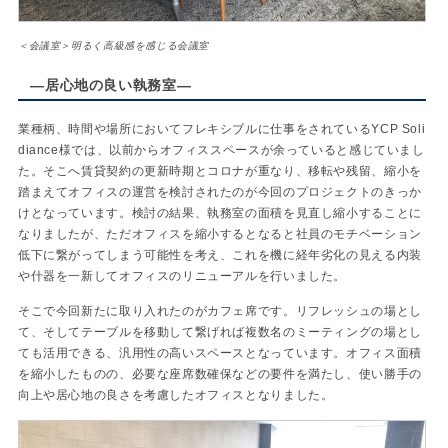
＜会議室＞明るく高級感を感じる会議室
―居心地の良い執務室―
業種柄、時間や場所においてフレキシブルに仕事をされているYCP Soli
diance様では、以前からオフィススペースが余っていると感じていまし
た。そこへ賃貸契約の更新時期とコロナが重なり、移転や残留、縮小を
踏まえてオフィスの運営を検討されたのが今回のプロジェクトのきっか
けとなっています。検討の結果、執務室の面積を見直し縮小することに
なりましたが、ただオフィスを縮小するとなると社員のモチベーション
低下に繋がってしまう可能性を考え、これを機に経年劣化の見える内装
や什器を一新してオフィスのリニューアルを行いました。
そこで今回新たに取り入れたのがカフェ席です。リフレッシュの場とし
て、そしてテーブルを移動して繋げれば複数名のミーティングの場とし
ても活用できる、汎用性の高いスペースとなっています。オフィス面積
を縮小したものの、必要な座席数確保などの要件を満たし、使い勝手の
向上や居心地の良さを考慮したオフィスとなりました。