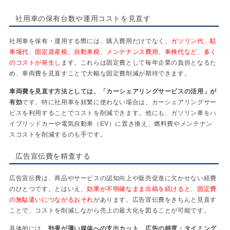
社用車の保有台数や運用コストを見直す
社用車を保有・運用する際には、購入費用だけでなく、
ガソリン代、駐
車場代、固定資産税、自動車税、メンテナンス費用、車検代など、多く
のコストが発生
します。これらは固定費として毎年企業の負担となるた
め、車両費を見直すことで大幅な固定費削減が期待できます。
車両費を見直す方法としては、「カーシェアリングサービスの活用」が
有効
です。特に社用車を頻繁に使わない場合は、カーシェアリングサー
ビスを利用することでコストを削減できます。他にも、ガソリン車をハ
イブリッドカーや電気自動車（EV）に置き換え、燃料費やメンテナン
スコストを削減するのも手です。
広告宣伝費を精査する
広告宣伝費は、商品やサービスの認知向上や販売促進に欠かせない経費
のひとつです。とはいえ、
効果が不明確なまま出稿を続けると、固定費
の無駄遣いにつながるおそれ
があります。広告宣伝費をきちんと見直す
ことで、コストを削減しながら売上の最大化を図ることが可能です。
具体的には、
効果が薄い媒体への支出カット、広告の頻度・タイミング