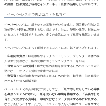
の調整、効果測定が容易なインターネット広告の活用
などが有効です。
ペーパーレス化で周辺コストを見直す
ペーパーレス化は、紙を使った業務をデジタル化し、固定費の削減と業
務効率化を同時に実現する取り組みです。特に、印刷や保管、郵送にか
かるコストを削減できるため、多くの企業にとって重要な施策といえま
す。
ペーパーレス化によって削減できるコストには、以下があげられます。
・印刷関連費用
：印刷用紙やインクカートリッジ、プリンター本体の購
入や保守費用など、紙の使用に伴うランニングコストを削減
・保管スペースの賃料
：膨大な紙の書類を保管するためのスペースが不
要になり、オフィス賃料や倉庫代が軽減
・郵送費
：紙の請求書や契約書を送るための封筒、切手代、郵送作業に
かかる人件費も削減可能
ペーパーレス化の具体的な方法としては、
「紙でやり取りしている業務
を専用システムに移行し、紙を使わない環境を構築する」「会議や打ち
合わせで使用する資料を、印刷ではなくデータ共有する形に変更する」
などがあげられます。ただし、システム導入など初期コストが発生する