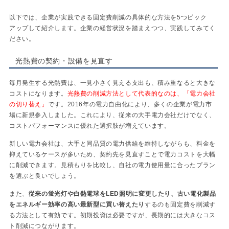
以下では、企業が実践できる固定費削減の具体的な方法を5つピック
アップして紹介します。企業の経営状況を踏まえつつ、実践してみてく
ださい。
光熱費の契約・設備を見直す
毎月発生する光熱費は、一見小さく見える支出も、積み重なると大きな
コストになります。
光熱費の削減方法として代表的なのは、「電力会社
の切り替え」
です。2016年の電力自由化により、多くの企業が電力市
場に新規参入しました。これにより、従来の大手電力会社だけでなく、
コストパフォーマンスに優れた選択肢が増えています。
新しい電力会社は、大手と同品質の電力供給を維持しながらも、料金を
抑えているケースが多いため、契約先を見直すことで電力コストを大幅
に削減できます。見積もりを比較し、自社の電力使用量に合ったプラン
を選ぶと良いでしょう。
また、
従来の蛍光灯や白熱電球をLED照明に変更したり、古い電化製品
をエネルギー効率の高い最新型に買い替えたり
するのも固定費を削減す
る方法として有効です。初期投資は必要ですが、長期的には大きなコス
ト削減につながります。