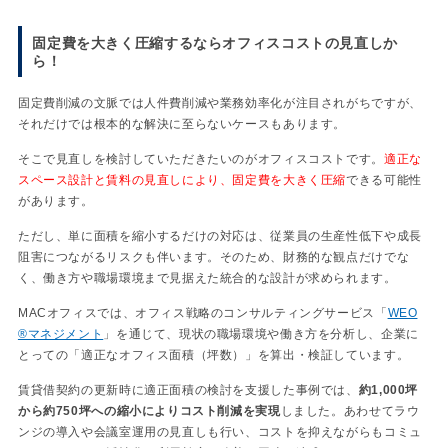
固定費を大きく圧縮するならオフィスコストの見直しか
ら！
固定費削減の文脈では人件費削減や業務効率化が注目されがちですが、
それだけでは根本的な解決に至らないケースもあります。
そこで見直しを検討していただきたいのがオフィスコストです。
適正な
スペース設計と賃料の見直しにより、固定費を大きく圧縮
できる可能性
があります。
ただし、単に面積を縮小するだけの対応は、従業員の生産性低下や成長
阻害につながるリスクも伴います。そのため、財務的な観点だけでな
く、働き方や職場環境まで見据えた統合的な設計が求められます。
MACオフィスでは、オフィス戦略のコンサルティングサービス「
WEO
®マネジメント
」を通じて、現状の職場環境や働き方を分析し、企業に
とっての「適正なオフィス面積（坪数）」を算出・検証しています。
賃貸借契約の更新時に適正面積の検討を支援した事例では、
約1,000坪
から約750坪への縮小によりコスト削減を実現
しました。あわせてラウ
ンジの導入や会議室運用の見直しも行い、コストを抑えながらもコミュ