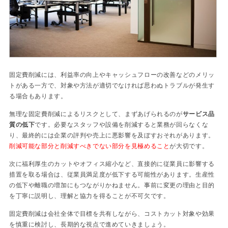
固定費削減には、利益率の向上やキャッシュフローの改善などのメリッ
トがある一方で、対象や方法が適切でなければ思わぬトラブルが発生す
る場合もあります。
無理な固定費削減によるリスクとして、まずあげられるのが
サービス品
質の低下
です。必要なスタッフや設備を削減すると業務が回らなくな
り、最終的には企業の評判や売上に悪影響を及ぼすおそれがあります。
削減可能な部分と削減すべきでない部分を見極めること
が大切です。
次に福利厚生のカットやオフィス縮小など、直接的に従業員に影響する
措置を取る場合は、従業員満足度が低下する可能性があります。生産性
の低下や離職の増加にもつながりかねません。事前に変更の理由と目的
を丁寧に説明し、理解と協力を得ることが不可欠です。
固定費削減は会社全体で目標を共有しながら、コストカット対象や効果
を慎重に検討し、長期的な視点で進めていきましょう。