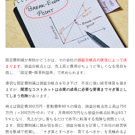
固定費削減が有効かどうかは、その会社の
損益分岐点の状況によって決
まります。
損益分岐点とは、売上高と費用がちょうど等しくなる境目を
指し、「固定費÷限界利益率」で求められます。
適切な固定費削減は損益分岐点を引き下げ、不況に強い経営体質を築き
ますが、
闇雲なコストカットは企業の成長に必要な要素までそぎ落とし
てしまう危険
があります。
例えば固定費300万円・変動費率60％の場合、損益分岐点売上高は750
万円（＝300万円÷0.4）です。月商800万円なら損益分岐点比率は93.7
5％となり、売上が少し落ちるだけで赤字に転落する危険な状態といえ
ます。固定費削減に踏み切る前に、損益分岐点を計算して自社の経営状
態を数値で把握し、「そぎ落とすべきか、育てるべきか」を見極めるよ