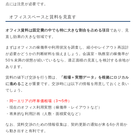
点には注意が必要です。
オフィススペースと賃料を見直す
オフィス賃料は固定費の中でも特に大きな割合を占める項目
であり、見
直し効果の大きな領域です。
まずはオフィスの稼働率や利用状況を調査し、縮小やレイアウト再設計
が必要かどうかの判断材料を揃えましょう。会議室・執務室の稼働率が
50％未満の状態が続いているなら、適正面積の見直しを検討する余地が
あります。
賃料の値下げ交渉を行う際は、
「相場＋実態データ」を根拠にロジカル
に進めること
が重要です。交渉時には以下の情報を用意しておくと良い
でしょう。
・
同一エリアの坪単価相場（3〜5件）
・現在のオフィス利用実態（稼働率・レイアウトなど）
・将来的な利用計画（人数・面積変化など）
なお、賃料交渉のための情報収集は、契約更新の通知が来る6か月前か
ら動き出すと有利です。